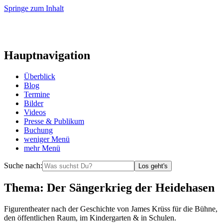
Springe zum Inhalt
Hauptnavigation
Überblick
Blog
Termine
Bilder
Videos
Presse & Publikum
Buchung
weniger
Menü
mehr
Menü
Suche nach:
Los geht's
Thema:
Der Sängerkrieg der Heidehasen
Figurentheater nach der Geschichte von James Krüss für die Bühne,
den öffentlichen Raum, im Kindergarten & in Schulen.