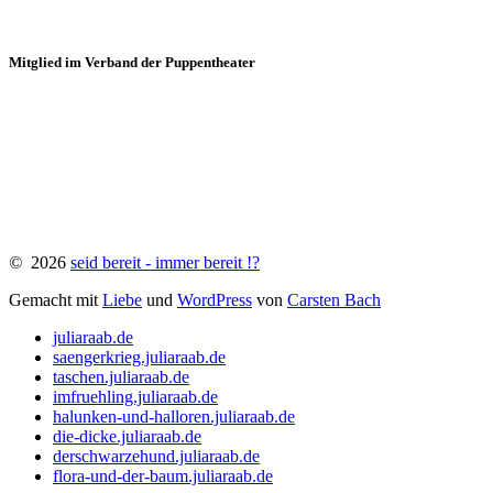
Mitglied im Verband der Puppentheater
©
2026
seid bereit - immer bereit !?
Gemacht
mit
Liebe
und
WordPress
von
Carsten Bach
juliaraab.de
saengerkrieg.juliaraab.de
taschen.juliaraab.de
imfruehling.juliaraab.de
halunken-und-halloren.juliaraab.de
die-dicke.juliaraab.de
derschwarzehund.juliaraab.de
flora-und-der-baum.juliaraab.de