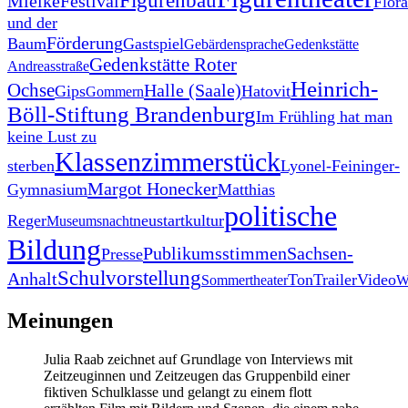
Figurenbau
Mielke
Festival
Flora
und der
Förderung
Baum
Gastspiel
Gebärdensprache
Gedenkstätte
Gedenkstätte Roter
Andreasstraße
Heinrich-
Ochse
Halle (Saale)
Gips
Hatovit
Gommern
Böll-Stiftung Brandenburg
Im Frühling hat man
keine Lust zu
Klassenzimmerstück
sterben
Lyonel-Feininger-
Margot Honecker
Gymnasium
Matthias
politische
Reger
neustartkultur
Museumsnacht
Bildung
Publikumsstimmen
Sachsen-
Presse
Schulvorstellung
Anhalt
Ton
Trailer
Video
Sommertheater
W
Meinungen
Julia Raab zeichnet auf Grundlage von Interviews mit
Zeitzeuginnen und Zeitzeugen das Gruppenbild einer
fiktiven Schulklasse und gelangt zu einem flott