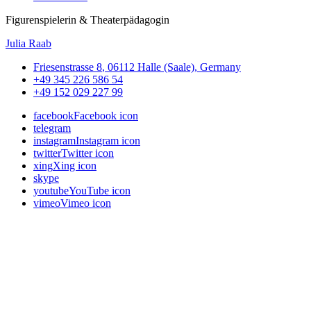
Figurenspielerin & Theaterpädagogin
Julia Raab
Friesenstrasse 8
,
06112
Halle (Saale)
,
Germany
+49 345 226 586 54
+49 152 029 227 99
facebook
Facebook icon
telegram
instagram
Instagram icon
twitter
Twitter icon
xing
Xing icon
skype
youtube
YouTube icon
vimeo
Vimeo icon
Ausgezeichnet & gefördert von