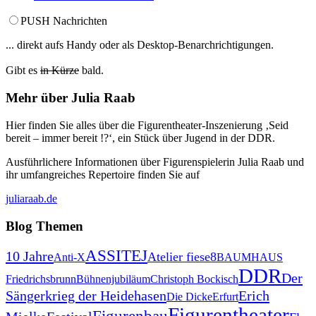
PUSH Nachrichten
... direkt aufs Handy oder als Desktop-Benarchrichtigungen.
Gibt es
in Kürze
bald.
Mehr über Julia Raab
Hier finden Sie alles über die Figurentheater-Inszenierung ‚Seid
bereit – immer bereit !?‘, ein Stück über Jugend in der DDR.
Ausführlichere Informationen über Figurenspielerin Julia Raab und
ihr umfangreiches Repertoire finden Sie auf
juliaraab.de
Blog
Themen
ASSITEJ
10 Jahre
Atelier fiese8
Anti-X
BAUMHAUS
DDR
Der
Friedrichsbrunn
Bühnenjubiläum
Christoph Bockisch
Sängerkrieg der Heidehasen
Erich
Die Dicke
Erfurt
Figurentheater